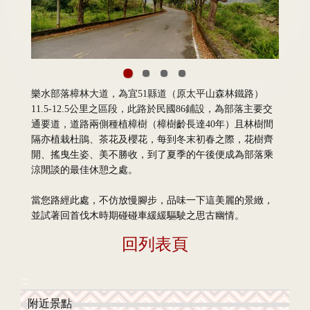
樂水部落樟林大道，為宜51縣道（原太平山森林鐵路）
11.5-12.5公里之區段，此路於民國86鋪設，為部落主要交
通要道，道路兩側種植樟樹（樟樹齡長達40年）且林樹間
隔亦植栽杜鵑、茶花及櫻花，每到冬末初春之際，花樹齊
開、搖曳生姿、美不勝收，到了夏季的午後便成為部落乘
涼閒談的最佳休憩之處。
當您路經此處，不仿放慢腳步，品味一下這美麗的景緻，
並試著回首伐木時期碰碰車緩緩驅駛之思古幽情。
回列表頁
:::
附近景點