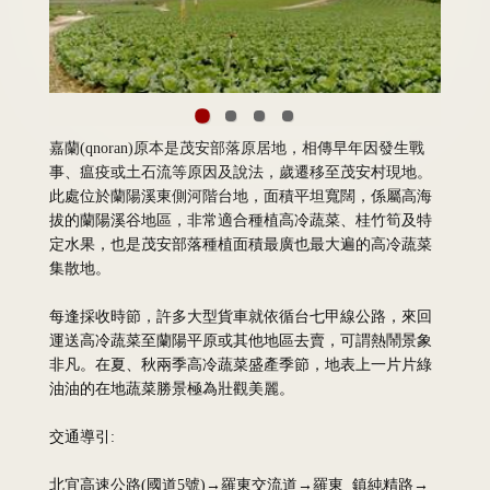
嘉蘭(qnoran)原本是茂安部落原居地，相傳早年因發生戰
事、瘟疫或土石流等原因及說法，歲遷移至茂安村現地。
此處位於蘭陽溪東側河階台地，面積平坦寬闊，係屬高海
拔的蘭陽溪谷地區，非常適合種植高冷蔬菜、桂竹筍及特
定水果，也是茂安部落種植面積最廣也最大遍的高冷蔬菜
集散地。
每逢採收時節，許多大型貨車就依循台七甲線公路，來回
運送高冷蔬菜至蘭陽平原或其他地區去賣，可謂熱鬧景象
非凡。在夏、秋兩季高冷蔬菜盛產季節，地表上一片片綠
油油的在地蔬菜勝景極為壯觀美麗。
交通導引:
北宜高速公路(國道5號)→羅東交流道→羅東 鎮純精路→