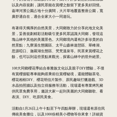
以及內容規劃，讓民眾能在賞櫻之餘留下更多美好回憶。
崙埤河濱公園占地十分廣闊，大片草地覆蓋整座公園，寬
廣舒適自在，適合全家大小一同遊玩。
有著得天獨厚的自然美景，大同鄉致力於分享此地文化美
景，妥善規劃精彩活動吸引更多民眾認識大同鄉，發現這
塊山林中其他的美麗景色。大同鄉境內還有許多珍貴的自
然景點：九寮溪生態園區、太平山森林遊憩區、翠峰湖、
思源啞口、迦羅湖生態區、梵梵溫泉等。民眾來賞櫻花之
餘，也可以到這些景點來觀光，探索山林中的世外絕景。
108大同鄉櫻花季結合泰雅族文化以及親子DIY體驗，不僅
有賞櫻接駁專車能夠搭乘前往賞櫻秘境，還能體驗茶皂、
櫻花相框DIY、櫻花明信片製作、原民趣味打獵遊戲、3D
水晶拍照牆以及拍立得服務等活動，現場還有專業烤乳豬
供民眾免費享用，邀請大家一起到美麗的大同鄉聽歌、看
表演、DIY、吃原民美食。
活動自1月26日上午十點至下午四點舉辦，現場還有原住民
傳統美食攤位，以及1000份精美小禮物等你來拿！詳細資