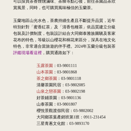
可以採買茶香煙燻滷味、茶粿等點心後，前往茶園品茶欣
賞風景，同時，也可購買風味極佳的玉蘭茶。
玉蘭地區山光水色，茶農持續生產且不斷提升品質，近年
特別針對「蜜香紅茶」及「清香包種茶」依品質建立分級
包裝及計價制度，包裝設計結合大同鄉泰雅族圖驣及客家
花布的特色，等級以山櫻花和桐花來區分，深具在地文化
特色，非常適合當旅遊的伴手禮。2024年玉蘭分級包裝茶
評鑑現場看這裡
，購買通路如下：
玉露茶園
：03-9801111
山本茶園
：03-9801868
茶之鄉茶園
：03-9801118
清馨茶園民宿：03-9802085
山泉之戀茶園
：03-9802198
好茶鋪茶園：03-9801136
山泰茶園：03-9801807
櫻悅景觀渡假民宿：03-9802002
大同鄉茶葉產銷班第1班：0911-231454
三星青蔥文化館：03-9893170