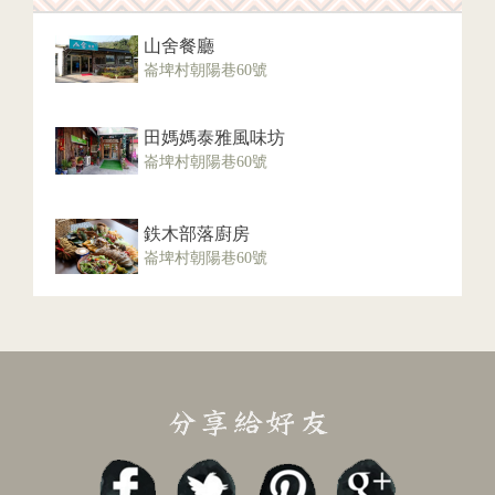
山舍餐廳
崙埤村朝陽巷60號
田媽媽泰雅風味坊
崙埤村朝陽巷60號
鉄木部落廚房
崙埤村朝陽巷60號