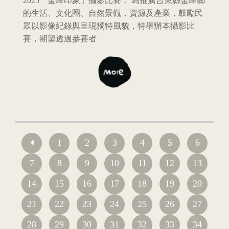
2025「金峰印象」攝影比賽： 為推廣台東縣金峰鄉
的生活、文化圈、自然景觀，資源及產業，鼓勵民
眾以影像紀錄與呈現獨特風貌，特舉辦本攝影比
賽，期望透過參賽者
1
2
3
4
5
6
7
8
9
10
11
12
13
14
15
16
17
18
19
20
21
22
23
24
25
26
27
28
29
30
31
32
33
34