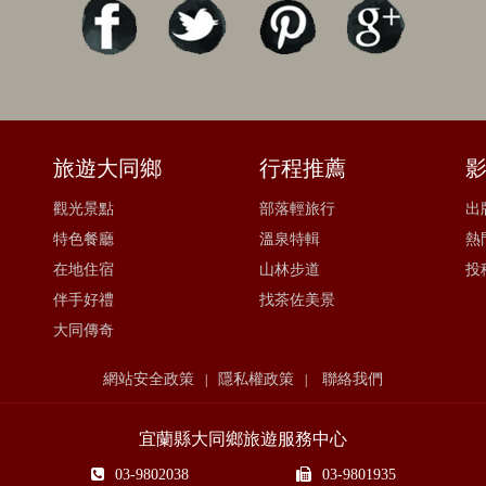
旅遊大同鄉
行程推薦
觀光景點
部落輕旅行
出
特色餐廳
溫泉特輯
熱
在地住宿
山林步道
投
伴手好禮
找茶佐美景
大同傳奇
網站安全政策
隱私權政策
聯絡我們
|
|
宜蘭縣大同鄉旅遊服務中心
03-9802038
03-9801935