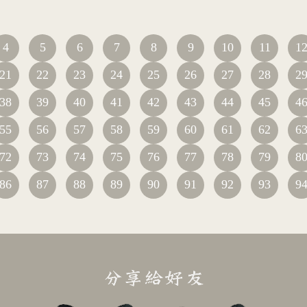
4
5
6
7
8
9
10
11
1
21
22
23
24
25
26
27
28
2
38
39
40
41
42
43
44
45
4
55
56
57
58
59
60
61
62
6
72
73
74
75
76
77
78
79
8
86
87
88
89
90
91
92
93
9