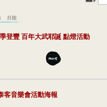
關鍵字
四季登豐 百年大武耶誕 點燈活動
夏泰客音樂會活動海報