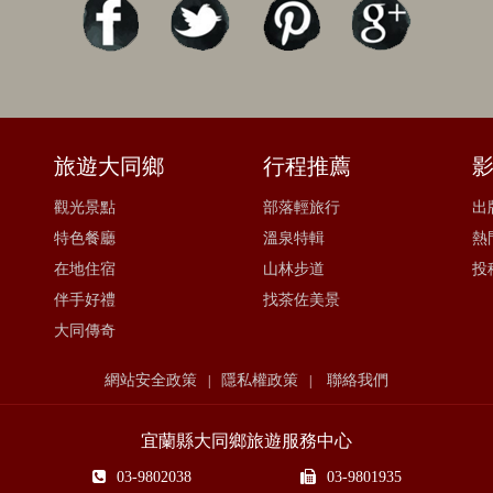
旅遊大同鄉
行程推薦
觀光景點
部落輕旅行
出
特色餐廳
溫泉特輯
熱
在地住宿
山林步道
投
伴手好禮
找茶佐美景
大同傳奇
網站安全政策
隱私權政策
聯絡我們
|
|
宜蘭縣大同鄉旅遊服務中心
03-9802038
03-9801935