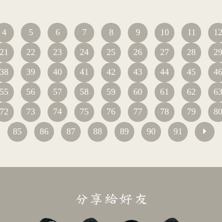
4
5
6
7
8
9
10
11
1
21
22
23
24
25
26
27
28
2
38
39
40
41
42
43
44
45
4
55
56
57
58
59
60
61
62
6
72
73
74
75
76
77
78
79
8
85
86
87
88
89
90
91