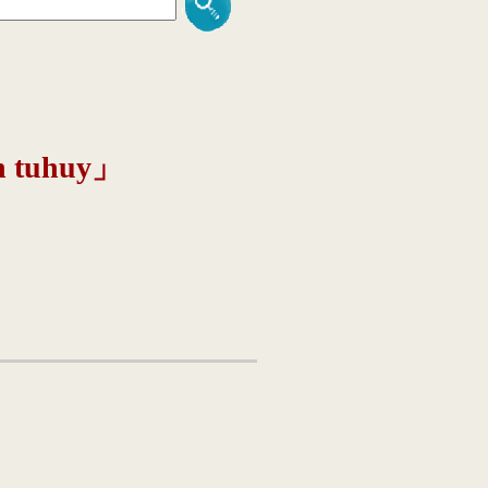
tuhuy」
」