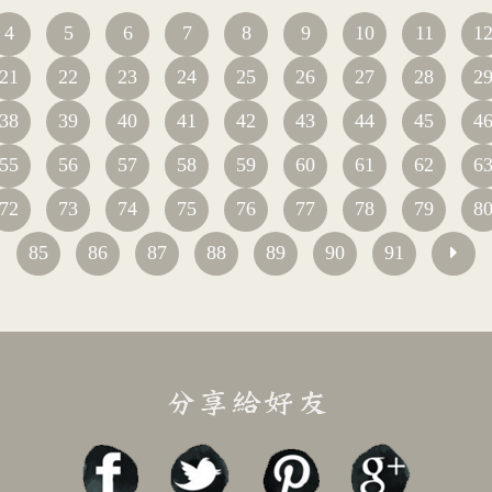
4
5
6
7
8
9
10
11
1
21
22
23
24
25
26
27
28
2
38
39
40
41
42
43
44
45
4
55
56
57
58
59
60
61
62
6
72
73
74
75
76
77
78
79
8
85
86
87
88
89
90
91